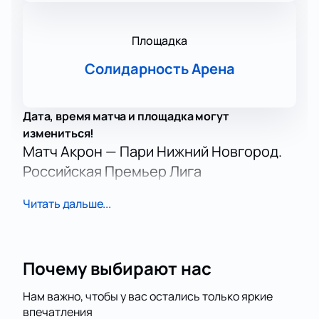
Площадка
Солидарность Арена
Дата, время матча и площадка могут
измениться!
Матч Акрон — Пари Нижний Новгород.
Российская Премьер Лига
В 17-м туре РПЛ «Акрон» сыграет с «Пари Нижний
Читать дальше...
Новгород». Обе команды борются за очки в
чемпионате России. Поединок обещает быть
динамичным и интригующим.
Дата и место игры
Почему выбирают нас
Самара принимает матч. Стадион находится по
адресу: Демократическая улица, 57. Посетите
Нам важно, чтобы у вас остались только яркие
впечатления
футбольное событие в Самаре. Узнайте точное