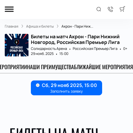
Главная
Афиша и билеты
Акрон - Пари Ниж...
Билеты на матч Акрон - Пари Нижний
Новгород, Российская Премьер Лига
Солидарность Арена
Российская Премьер Лига
0+
29 нояб. 2025
15:00
МЕРОПРИЯТИИ
НАШИ ПРЕИМУЩЕСТВА
БЛИЖАЙШИЕ МЕРОПРИЯТИЯ